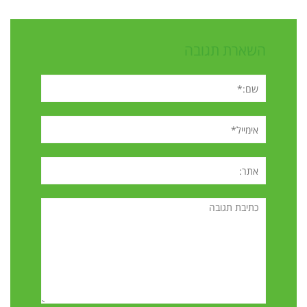
השארת תגובה
שם:*
אימייל*
אתר:
תגובה