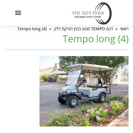
חילתו
ל
ף
מוקד שירות מכירות: 09-7455222
ינטרנט,
ראשי
»
דגם TEMPO מנוע בנזין הזרקת דלק
»
Tempo long (4)
חץ
Tempo long (4)
נטר
די
עבור
אזור
וכן
רכזי