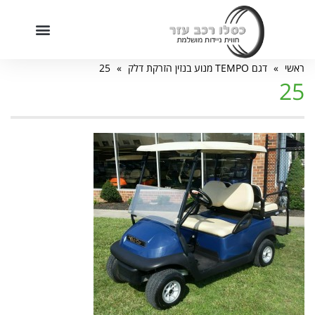
חילתו
ל
ף
מוקד שירות מכירות: 09-7455222
ינטרנט,
ראשי
»
דגם TEMPO מנוע בנזין הזרקת דלק
»
25
חץ
25
נטר
די
עבור
אזור
וכן
רכזי