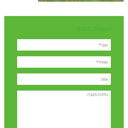
השארת תגובה
שם:*
אימייל*
אתר:
תגובה