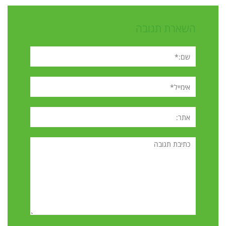
השארת תגובה
שם:*
אימייל*
אתר:
תגובה