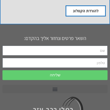
להורדת הקטלוג
השאר פרטים ונחזור אליך בהקדם:
שליחה
רכב תפעולי PRECEDENT
רכב תפעולי MOTREC
רכב תפעולי לתעשייה וחקלאות CARRYALL