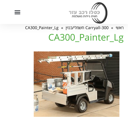
חילתו
ל
ף
מוקד שירות מכירות: 09-7455222
ינטרנט,
ראשי
»
Carryall-300 חשמלי/בנזין
»
CA300_Painter_Lg
חץ
CA300_Painter_Lg
נטר
די
עבור
אזור
וכן
רכזי