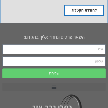
להורדת הקטלוג
השאר פרטים ונחזור אליך בהקדם:
שליחה
רכב תפעולי PRECEDENT
רכב תפעולי MOTREC
רכב תפעולי לתעשייה וחקלאות CARRYALL