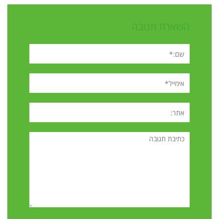
השארת תגובה
שם:*
אימייל*
אתר:
תגובה