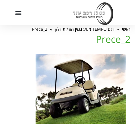
חילתו
ל
ף
מוקד שירות מכירות: 09-7455222
ינטרנט,
ראשי
»
דגם TEMPO מנוע בנזין הזרקת דלק
»
Prece_2
חץ
Prece_2
נטר
די
עבור
אזור
וכן
רכזי