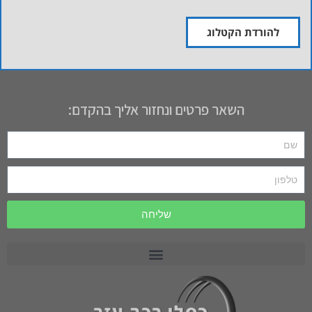
להורדת הקטלוג
השאר פרטים ונחזור אליך בהקדם:
שליחה
רכב תפעולי PRECEDENT
רכב תפעולי MOTREC
רכב תפעולי לתעשייה וחקלאות CARRYALL