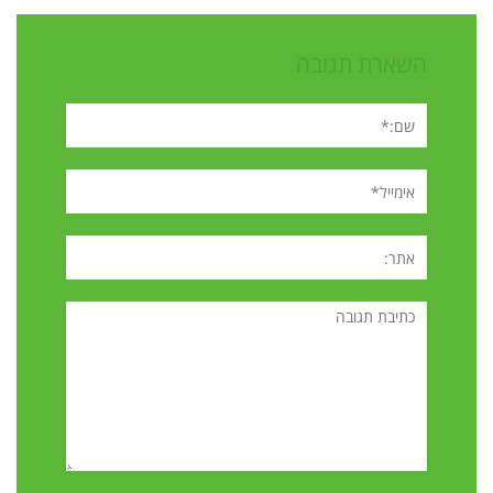
השארת תגובה
שם:*
אימייל*
אתר:
תגובה