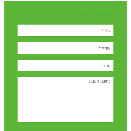
השארת תגובה
שם:*
אימייל*
אתר:
תגובה