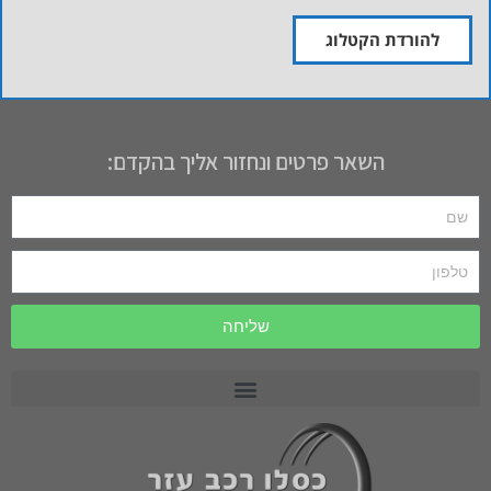
להורדת הקטלוג
השאר פרטים ונחזור אליך בהקדם:
שליחה
רכב תפעולי PRECEDENT
רכב תפעולי MOTREC
רכב תפעולי לתעשייה וחקלאות CARRYALL