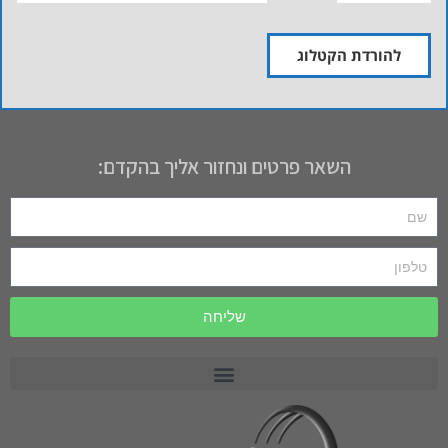
להורדת הקטלוג
השאר פרטים ונחזור אליך בהקדם:
שליחה
רכב תפעולי PRECEDENT
רכב תפעולי MOTREC
רכב תפעולי לתעשייה וחקלאות CARRYALL