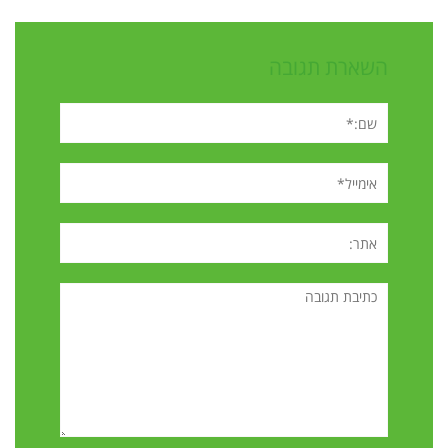
השארת תגובה
שם:*
אימייל*
אתר:
תגובה