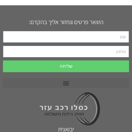
השאר פרטים ונחזור אליך בהקדם:
שליחה
רכב תפעולי PRECEDENT
רכב תפעולי MOTREC
רכב תפעולי לתעשייה וחקלאות CARRYALL
יבואנית