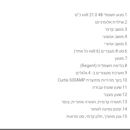
1.מנוע חשמלי 48 volt 21.0 כ"ס
2.שילדת אלומיניום
3.מושב קדמי
4.מושב אמצעי
5.מושב אחורי
6.סט 8 מצברים (6 volt כל אחד)
7.מטען
8.בלימה חשמלית (Regent)
9.מערכת מעצורים ב- 4 גלגלים
10.בקר מהירות מתוצרת Curtis 500AMP
11.שעון שעות עבודה
12.שעון מצבר
13.תאורה קדמית, תאורה אחורית, צופר
14.זמזם נסיעה לאחור
15.גגון מוארך, חלון קדמי, סט מראות