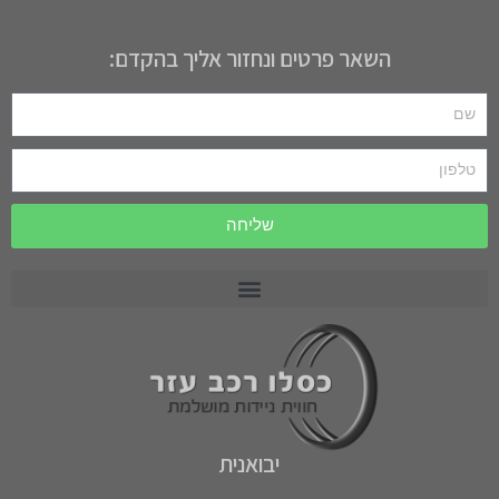
השאר פרטים ונחזור אליך בהקדם:
שליחה
רכב תפעולי PRECEDENT
רכב תפעולי MOTREC
רכב תפעולי לתעשייה וחקלאות CARRYALL
יבואנית